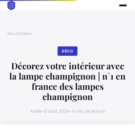
Accueil
›
Déco
DÉCO
Décorez votre intérieur avec
la lampe champignon | n°1 en
france des lampes
champignon
Adèle
•
8 août 2024
•
4 min de lecture