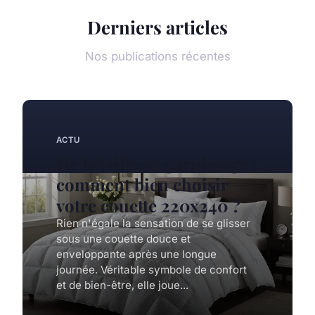
Derniers articles
Nos publications récentes
ACTU
De la taille au garnissage :
comment bien choisir
votre couette 220x240 ?
Rien n'égale la sensation de se glisser
sous une couette douce et
enveloppante après une longue
journée. Véritable symbole de confort
et de bien-être, elle joue...