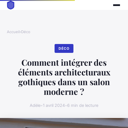
Accueil
›
Déco
DÉCO
Comment intégrer des
éléments architecturaux
gothiques dans un salon
moderne ?
Adèle
•
1 avril 2024
•
6 min de lecture