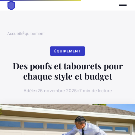
Accueil
›
Équipement
ÉQUIPEMENT
Des poufs et tabourets pour
chaque style et budget
Adèle
•
25 novembre 2025
•
7 min de lecture