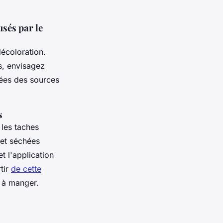
sés par le
décoloration.
es, envisagez
nées des sources
s
 les taches
 et séchées
t l'application
tir
de cette
e à manger.