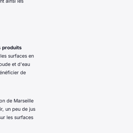
t ainsi les
s
produits
 les surfaces en
soude et d'eau
énéficier de
von de Marseille
r, un peu de jus
sur les surfaces