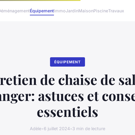
Déménagement
Équipement
Immo
Jardin
Maison
Piscine
Travaux
ÉQUIPEMENT
retien de chaise de sal
nger: astuces et conse
essentiels
Adèle
•
6 juillet 2024
•
3 min de lecture