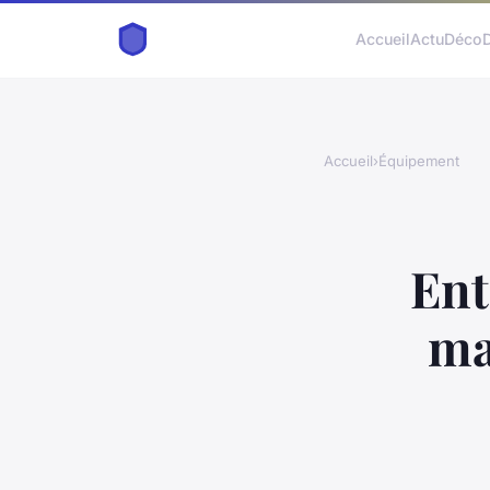
Accueil
Actu
Déco
Accueil
›
Équipement
Ent
ma