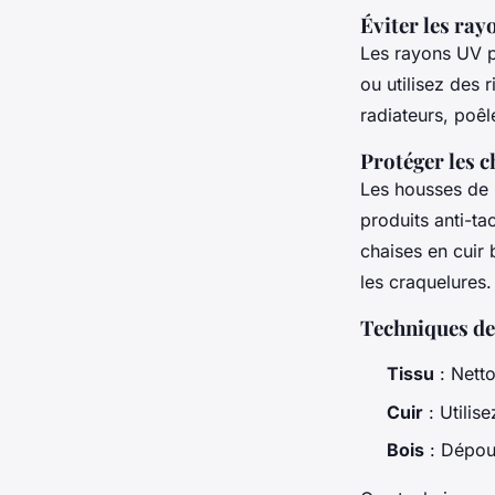
Éviter les ray
Les rayons UV p
ou utilisez des 
radiateurs, poêl
Protéger les c
Les housses de p
produits anti-ta
chaises en cuir 
les craquelures.
Techniques de 
Tissu
: Netto
Cuir
: Utilis
Bois
: Dépous