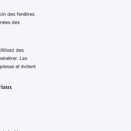
in des fenêtres
ignées des
tilisez des
pénétrer. Les
plesse et évitent
riaux