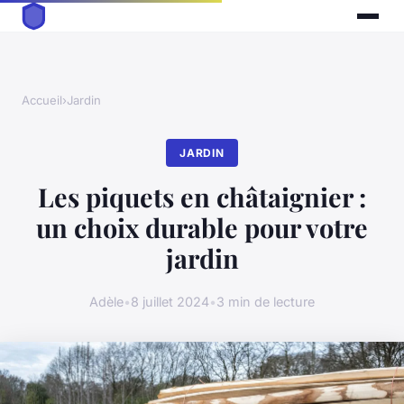
Accueil
›
Jardin
JARDIN
Les piquets en châtaignier :
un choix durable pour votre
jardin
Adèle
•
8 juillet 2024
•
3 min de lecture