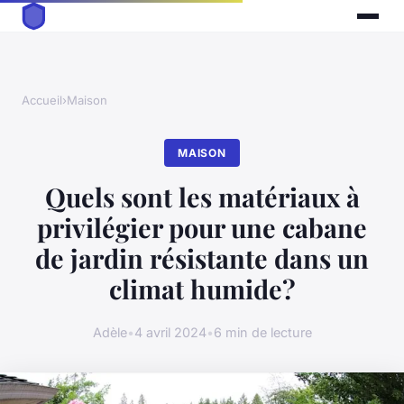
Accueil
›
Maison
MAISON
Quels sont les matériaux à
privilégier pour une cabane
de jardin résistante dans un
climat humide?
Adèle
•
4 avril 2024
•
6 min de lecture