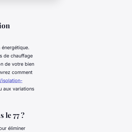
tion
n énergétique.
es de chauffage
on de votre bien
couvrez comment
/isolation-
u aux variations
 le 77 ?
our éliminer