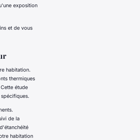
u'une exposition
ins et de vous
ur
e habitation.
onts thermiques
 Cette étude
 spécifiques.
ments.
ivi de la
 d'étanchéité
otre habitation