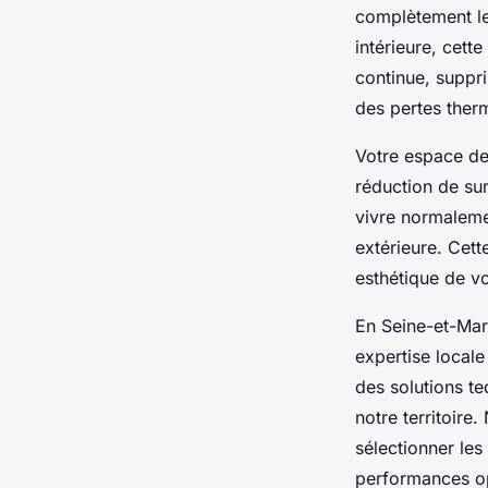
complètement l
intérieure, cett
continue, suppr
des pertes ther
Votre espace de
réduction de sur
vivre normaleme
extérieure. Cet
esthétique de v
En Seine-et-Marn
expertise locale
des solutions t
notre territoir
sélectionner les
performances op