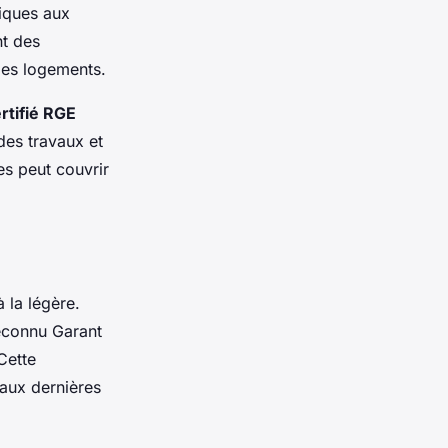
fiques aux
nt des
des logements.
rtifié RGE
des travaux et
es peut couvrir
à la légère.
connu Garant
Cette
 aux dernières