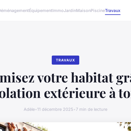
Déménagement
Équipement
Immo
Jardin
Maison
Piscine
Travaux
TRAVAUX
misez votre habitat gr
solation extérieure à t
Adèle
•
11 décembre 2025
•
7 min de lecture