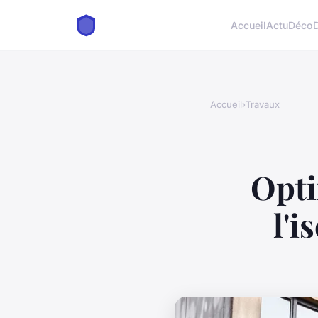
Accueil
Actu
Déco
Accueil
›
Travaux
Opti
l'i