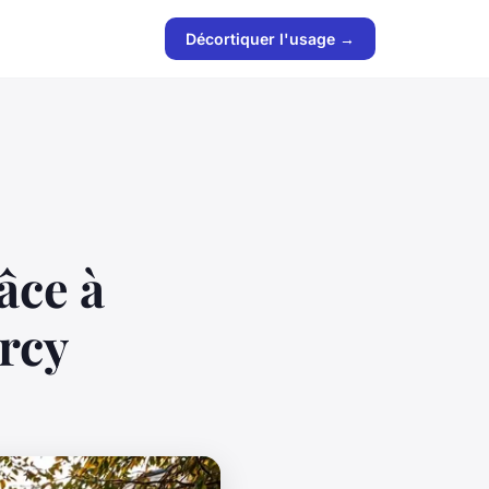
Décortiquer l'usage →
âce à
orcy