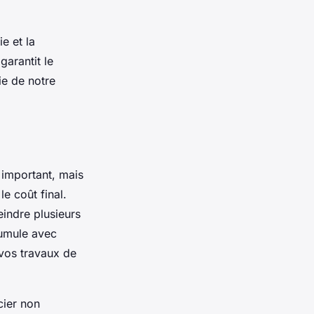
e et la
garantit le
ie de notre
 important, mais
e coût final.
eindre plusieurs
cumule avec
 vos travaux de
cier non