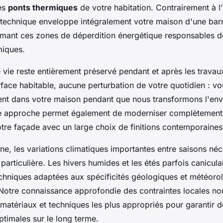
es
ponts thermiques
de votre habitation. Contrairement à l'
e technique enveloppe intégralement votre maison d'une barr
imant ces zones de déperdition énergétique responsables 
miques.
 vie reste entièrement préservé pendant et après les trava
face habitable, aucune perturbation de votre quotidien : v
nt dans votre maison pendant que nous transformons l'en
te approche permet également de moderniser complètement 
otre façade avec un large choix de finitions contemporaines
e, les variations climatiques importantes entre saisons néc
 particulière. Les hivers humides et les étés parfois canicu
echniques adaptées aux spécificités géologiques et météoro
e. Notre connaissance approfondie des contraintes locales n
 matériaux et techniques les plus appropriés pour garantir d
timales sur le long terme.