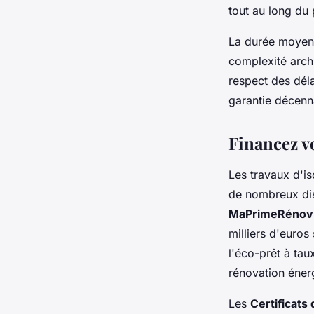
tout au long du
La durée moyenn
complexité archi
respect des déla
garantie décenna
Financez vo
Les travaux d'is
de nombreux disp
MaPrimeRénov
milliers d'euros
l'éco-prêt à tau
rénovation éner
Les
Certificats