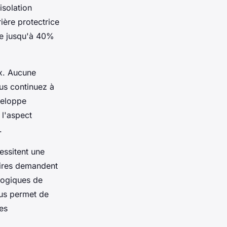
isolation
ière protectrice
de jusqu'à 40%
ux. Aucune
ous continuez à
veloppe
l'aspect
.
essitent une
laires demandent
logiques de
ous permet de
es