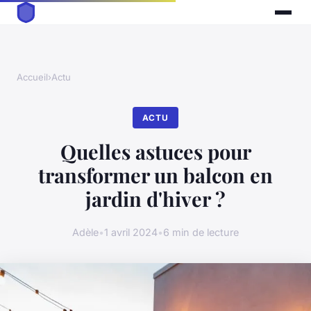
Accueil
›
Actu
ACTU
Quelles astuces pour
transformer un balcon en
jardin d'hiver ?
Adèle
•
1 avril 2024
•
6 min de lecture