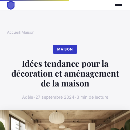
Accueil
›
Maison
MAISON
Idées tendance pour la
décoration et aménagement
de la maison
Adèle
•
27 septembre 2024
•
3 min de lecture