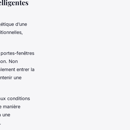
elligentes
gétique d’une
tionnelles,
 portes-fenêtres
ison. Non
alement entrer la
ntenir une
 aux conditions
e manière
à une
.