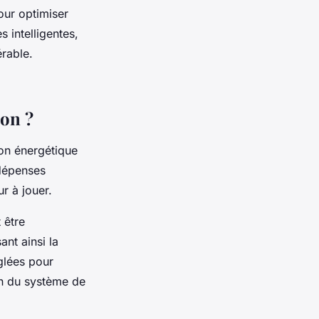
our optimiser
s intelligentes,
rable.
son ?
on énergétique
 dépenses
r à jouer.
 être
ant ainsi la
glées pour
ion du système de