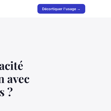
Décortiquer l'usage →
acité
n avec
s ?