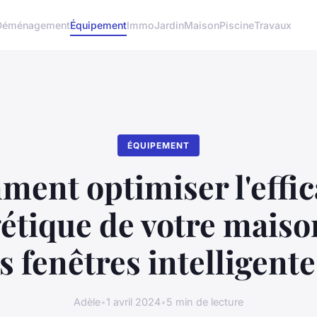
Déménagement
Équipement
Immo
Jardin
Maison
Piscine
Travaux
ÉQUIPEMENT
ent optimiser l'effic
étique de votre maiso
s fenêtres intelligente
Adèle
•
1 avril 2024
•
5 min de lecture