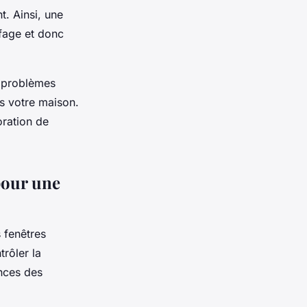
. Ainsi, une
fage et donc
s problèmes
ns votre maison.
oration de
 pour une
 fenêtres
rôler la
ences des