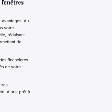
 fenêtres
x avantages. Au-
ns votre
lle, réduisant
ermettant de
ides financières
ès de votre
tres
te. Alors, prêt à