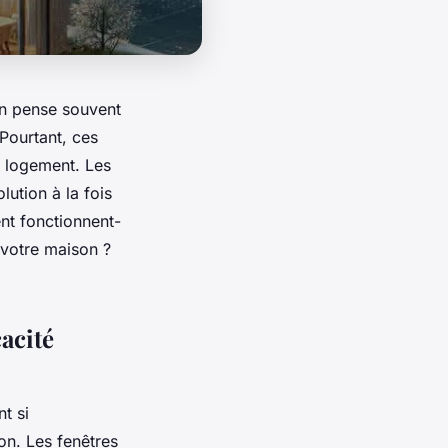
 on pense souvent
 Pourtant, ces
e logement. Les
lution à la fois
t fonctionnent-
 votre maison ?
acité
t si
on. Les fenêtres