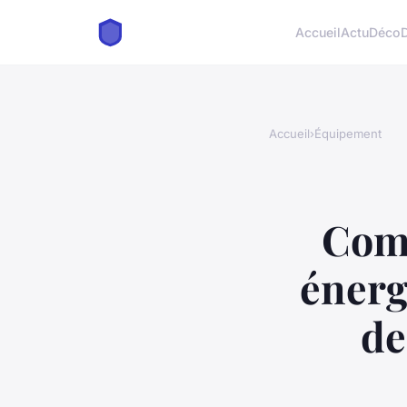
Accueil
Actu
Déco
Accueil
›
Équipement
Comm
énerg
de