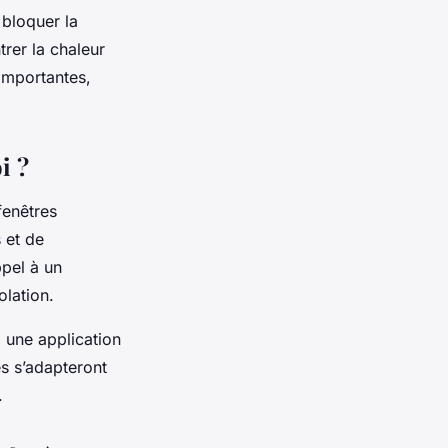
bloquer la
trer la chaleur
importantes,
i ?
fenêtres
s et de
pel à un
olation.
à une application
es s’adapteront
.