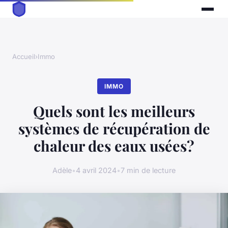
Accueil
›
Immo
IMMO
Quels sont les meilleurs
systèmes de récupération de
chaleur des eaux usées?
Adèle
•
4 avril 2024
•
7 min de lecture