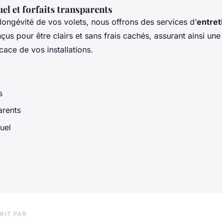
el et forfaits transparents
 longévité de vos volets, nous offrons des services d’
entret
nçus pour être clairs et sans frais cachés, assurant ainsi un
icace de vos installations.
s
arents
uel
RIT PAR