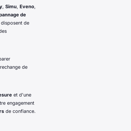
y
,
Simu
,
Eveno
,
pannage de
 disposent de
des
parer
e rechange de
esure
et d'une
notre engagement
rs
de confiance.