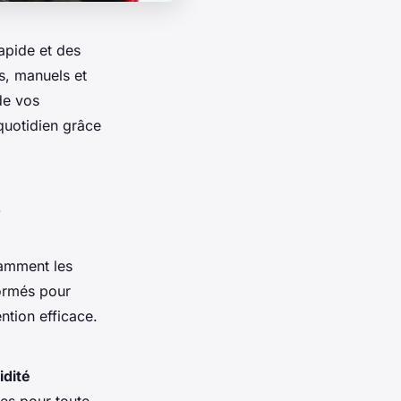
apide et des
s, manuels et
 de vos
 quotidien grâce
s
tamment les
ormés pour
ntion efficace.
idité