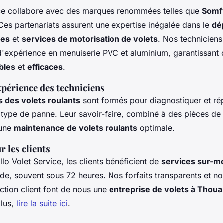
ice collabore avec des marques renommées telles que
Somf
 Ces partenariats assurent une expertise inégalée dans le
dé
ues
et
services de motorisation de volets
. Nos techniciens
d'expérience en menuiserie PVC et aluminium, garantissant 
ables
et
efficaces
.
xpérience des techniciens
s des volets roulants
sont formés pour diagnostiquer et ré
 type de panne. Leur savoir-faire, combiné à des pièces d
 une
maintenance de volets roulants
optimale.
 les clients
llo Volet Service, les clients bénéficient de
services sur-m
pide, souvent sous 72 heures. Nos forfaits transparents et 
action client font de nous une
entreprise de volets à Thoua
plus,
lire la suite ici
.