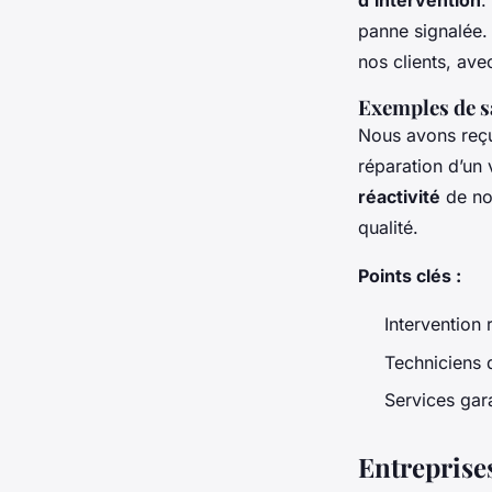
d'intervention
.
panne signalée.
nos clients, ave
Exemples de sa
Nous avons reçu
réparation d’un 
réactivité
de not
qualité.
Points clés :
Intervention 
Techniciens q
Services gar
Entreprises