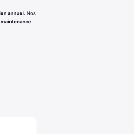
ien annuel
. Nos
e
maintenance