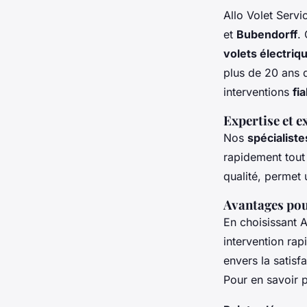
Allo Volet Serv
et
Bubendorff
.
volets électriq
plus de 20 ans 
interventions
fi
Expertise et e
Nos
spécialiste
rapidement tout
qualité, permet
Avantages pour
En choisissant A
intervention ra
envers la satisf
Pour en savoir 