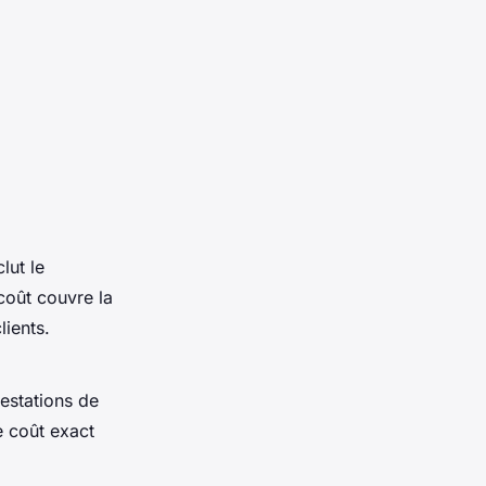
lut le
coût couvre la
lients.
estations de
e coût exact