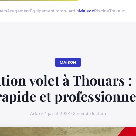
Déménagement
Équipement
Immo
Jardin
Maison
Piscine
Travaux
MAISON
ion volet à Thouars :
rapide et professionne
Adèle
•
4 juillet 2024
•
2 min de lecture