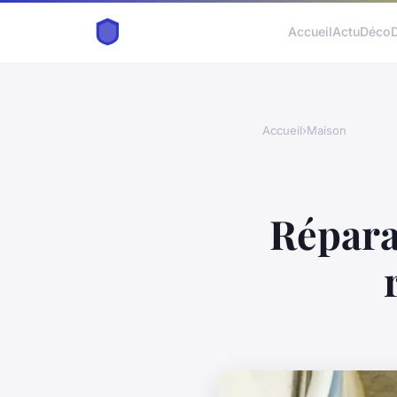
Accueil
Actu
Déco
Accueil
›
Maison
Réparat