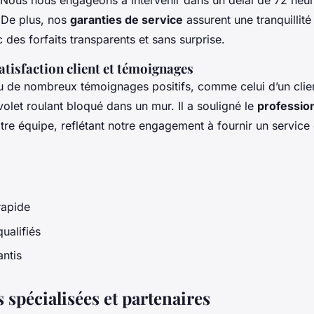
 Nous nous engageons à intervenir dans un délai de 72 heur
 De plus, nos
garanties de service
assurent une tranquillité
c des forfaits transparents et sans surprise.
tisfaction client et témoignages
 de nombreux témoignages positifs, comme celui d’un client 
volet roulant bloqué dans un mur. Il a souligné le
professio
re équipe, reflétant notre engagement à fournir un service
rapide
ualifiés
antis
 spécialisées et partenaires